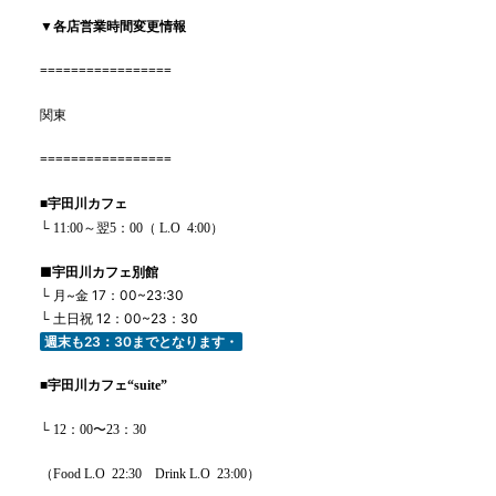
▼各店営業時間変更情報
=================
関東
=================
■
宇田川カフェ
└ 11:00
～翌5：00
（
L.O
4
:00
）
■
宇田川カフェ別館
└
月
~
金
17
：
00~23:30
└
土日祝
12
：
00~23
：
30
週末も
23
：
30
までとなります・
■
宇田川カフェ
“suite”
└ 12：00〜23：30
（
Food L.O
22:30
Drink L.O
23:00
）