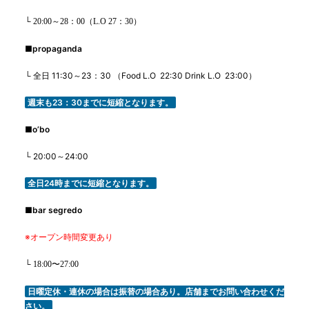
└ 20:00
～28：00
（
L.O
27：
30
）
■
propaganda
└
全日
11:30
～
23
：
30
（
Food L.O
22:30 Drink L.O
23:00
）
週末も
23
：
30
までに短縮となります。
■
o’bo
└ 20:00
～
24:00
全日
24
時までに短縮となります。
■
bar segredo
※オープン時間変更あり
└ 18:00〜27:00
日曜定休・連休の場合は振替の場合あり。店舗までお問い合わせくだ
さい。