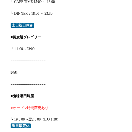
└ CAFE TIME:15:00 ～ 18:00
└ DINNER：18:00 ～ 23:30
土日祝日休み
■
蕎麦処グレゴリー
└ 11:00～23:00
=================
関西
=================
■
鬼味噌田嶋屋
※オープン時間変更あり
└ 19：00〜翌2：00（L.O 1:30）
※日曜定休