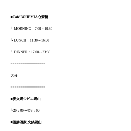
■
Café BOHEMIA
心斎橋
└ MORNING：
7:00～10:30
└ LUNCH：
11:30～16:00
└ DINNER：17:00～23:30
=================
大分
=================
■
炭火焼ジビエ焼山
└
20：00〜翌3：00
■薬膳酒家
火鍋鍋山