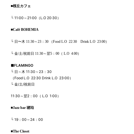
■
桜丘カフェ
└ 11:00～21:00（L.O 20:30）
■
Café BOHEMIA
└ 日〜木 11:30
～
23：30
（
Food L.O
22:30
Drink L.O
23:00
）
└ 金/土/祝前日 11:30
～翌5：00
（
L.O
4
:00
）
■
FLAMINGO
└
日～木
11:30
～
23
：
30
（
Food L.O
22:30 Drink L.O
23:00
）
└
金
/
土
/
祝前日
11:30
～翌
2
：
00
（
L.O
1:00
）
■
Jazz bar
琥珀
└ 19
：
00
～24：00
■
The Closet