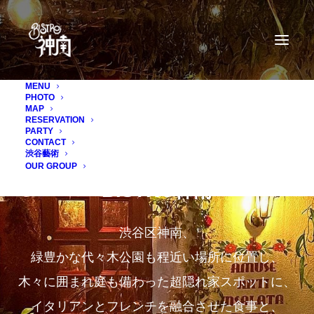
MENU
PHOTO
MAP
RESERVATION
PARTY
CONTACT
渋谷藝術
OUR GROUP
BISTRO神南
渋谷区神南、
緑豊かな代々木公園も程近い場所に位置し、
木々に囲まれ庭も備わった超隠れ家スポットに、
イタリアンとフレンチを融合させた食事と、