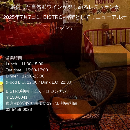
厳選した自然派ワインが楽しめるレストランが
2025年7月7日に"BISTRO神南"としてリニューアルオ
ープン。
営業時間
Lunch 11:30-15:00
Tea time 15:00-17:00
Dinner 17:00-23:00
(Food L.O. 22:00 / Drink L.O. 22:30)
BISTRO神南（ビストロ ジンナン）
〒150-0041
東京都渋谷区神南 1-5-19 ハレ神南別館
03-5456-0028