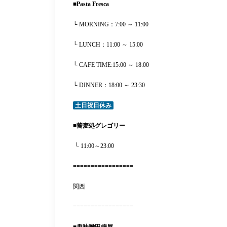
■
Pasta Fresca
└ MORNING：7:00 ～ 11:00
└ LUNCH：11:00 ～ 15:00
└ CAFE TIME:15:00 ～ 18:00
└ DINNER：18:00 ～ 23:30
土日祝日休み
■
蕎麦処グレゴリー
└ 11:00～23:00
=================
関西
=================