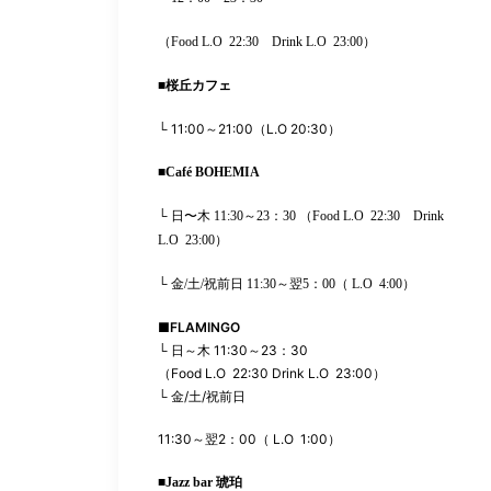
（
Food L.O
22:30
Drink L.O
23:00
）
■
桜丘カフェ
└ 11:00～21:00（L.O 20:30）
■
Café BOHEMIA
└ 日〜木 11:30
～
23：30
（
Food L.O
22:30
Drink
L.O
23:00
）
└ 金/土/祝前日 11:30
～翌5：00
（
L.O
4
:00
）
■
FLAMINGO
└
日～木
11:30
～
23
：
30
（
Food L.O
22:30 Drink L.O
23:00
）
└
金
/
土
/
祝前日
11:30
～翌
2
：
00
（
L.O
1:00
）
■
Jazz bar
琥珀