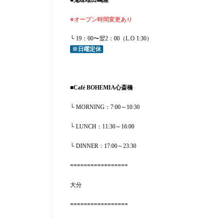
■
鬼味噌田嶋屋
※オープン時間変更あり
└ 19：00〜翌2：00（L.O 1:30）
※日曜定休
■
Café BOHEMIA
心斎橋
└ MORNING：
7:00～10:30
└ LUNCH：
11:30～16:00
└ DINNER：17:00～23:30
=================
大分
=================