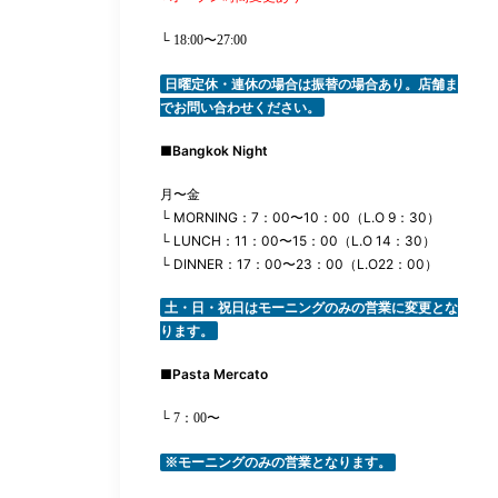
└ 18:00〜27:00
日曜定休・連休の場合は振替の場合あり。店舗ま
でお問い合わせください。
■
Bangkok Night
月〜金
└ MORNING：7：00〜10：00（L.O 9：30）
└ LUNCH：11：00〜15：00（L.O 14：30）
└ DINNER：17：00〜23：00（L.O22：00）
土・日・祝日はモーニングのみの営業に変更とな
ります。
■
Pasta Mercato
└ 7：00〜
※モーニングのみの営業となります。