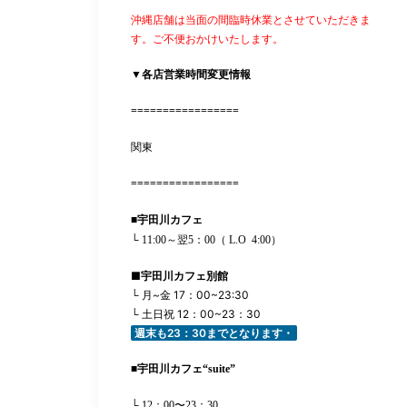
沖縄店舗は当面の間臨時休業とさせていただきま
す。ご不便おかけいたします。
▼各店営業時間変更情報
=================
関東
=================
■
宇田川カフェ
└ 11:00
～翌5：00
（
L.O
4
:00
）
■
宇田川カフェ別館
└
月
~
金
17
：
00~23:30
└
土日祝
12
：
00~23
：
30
週末も
23
：
30
までとなります・
■
宇田川カフェ
“suite”
└ 12：00〜23：30