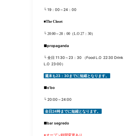
└ 19
：
00
～24：00
■
The Closet
└ 20:00
～28：00
（
L.O
27：
30
）
■
propaganda
└
全日
11:30
～
23
：
30
（
Food L.O
22:30 Drink
L.O
23:00
）
週末も
23
：
30
までに短縮となります。
■
o’bo
└ 20:00
～
24:00
全日
24
時までに短縮となります。
■
bar segredo
※オープン時間変更あり