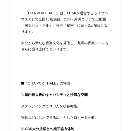
「OITA PORT HALL」は、LD&Kが運営するライブハ
ウスとして全国13店舗⽬、九州・沖縄エリアでは那覇
「桜坂セントラル」、福岡「秘密」に続く3店舗⽬とな
ります。
⼤分から新たな⾳楽⽂化を発信し、九州の⾳楽シーンを
さらに盛り上げてまいります。
■「OITA PORT HALL」の特徴
1. 県内最⼤級のキャパシティと快適な空間
スタンディングで700⼈を収容可能。
物販などに活⽤できる広々としたロビーを完備。
2. OBS⼤分放送との相互協⼒体制