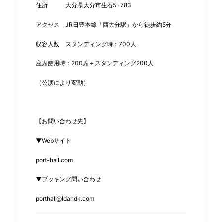
住所 ⼤分県⼤分市⽣⽯5−783
アクセス JR⽇豊本線「⻄⼤分駅」から徒歩約5分
収容⼈数 スタンディング時：700⼈
座席使⽤時：200席＋スタンディング200⼈
（公演により変動）
【お問い合わせ先】
▼Webサイト
port-hall.com
▼ブッキング問い合わせ
porthall@ldandk.com