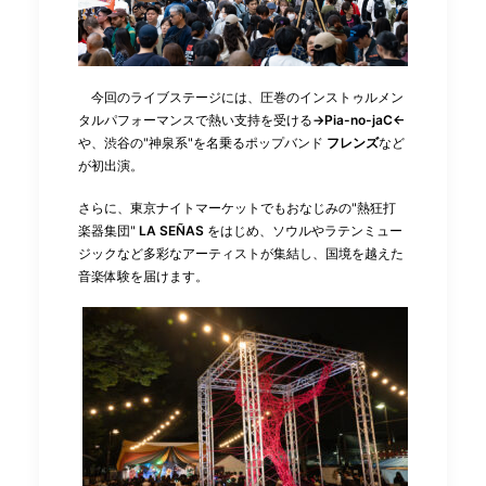
今回のライブステージには、圧巻のインストゥルメン
タルパフォーマンスで熱い支持を受ける
→Pia-no-jaC←
や、渋谷の"神泉系"を名乗るポップバンド
フレンズ
など
が初出演。
さらに、東京ナイトマーケットでもおなじみの"熱狂打
楽器集団"
LA SEÑAS
をはじめ、ソウルやラテンミュー
ジックなど多彩なアーティストが集結し、国境を越えた
音楽体験を届けます。