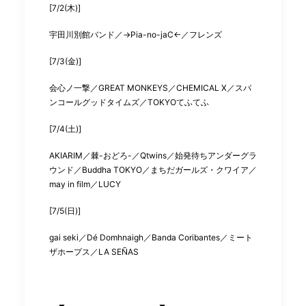
[7/2(木)]
宇田川別館バンド／→Pia-no-jaC←／フレンズ
[7/3(金)]
会心ノ一撃／GREAT MONKEYS／CHEMICAL X／スパ
ンコールグッドタイムズ／TOKYOてふてふ
[7/4(土)]
AKIARIM／棘-おどろ-／Qtwins／始発待ちアンダーグラ
ウンド／Buddha TOKYO／まちだガールズ・クワイア／
may in film／LUCY
[7/5(日)]
gai seki／Dé Domhnaigh／Banda Coribantes／ミート
ザホープス／LA SEÑAS