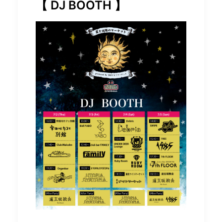
【 DJ BOOTH 】