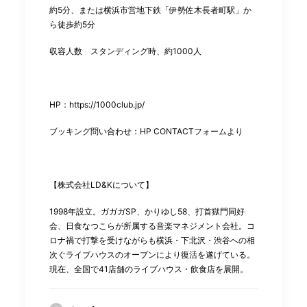
約5分、または横浜市営地下鉄「伊勢佐木長者町駅」か
ら徒歩約5分
収容⼈数 スタンディング時、約1000人
HP：
https://1000club.jp/
ブッキング問い合わせ：HP CONTACTフォームより
【株式会社LD&Kについて】
1998年設立。ガガガSP、かりゆし58、打首獄門同好
会、日食なつこらが所属する音楽マネジメント会社。コ
ロナ禍で打撃を受けながらも横浜・下北沢・渋谷への相
次ぐライブハウスのオープンにより復活を遂げている。
現在、全国で41店舗のライブハウス・飲食店を展開。