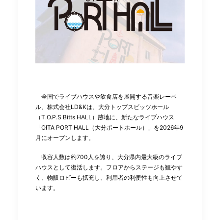
全国でライブハウスや飲食店を展開する⾳楽レーベ
ル、株式会社LD&Kは、⼤分トップスビッツホール
（T.O.P.S Bitts HALL）跡地に、新たなライブハウス
「OITA PORT HALL（⼤分ポートホール）」を2026年9
⽉にオープンします。
収容⼈数は約700⼈を誇り、⼤分県内最⼤級のライブ
ハウスとして復活します。フロアからステージも観やす
く、物販ロビーも拡充し、利⽤者の利便性も向上させて
います。