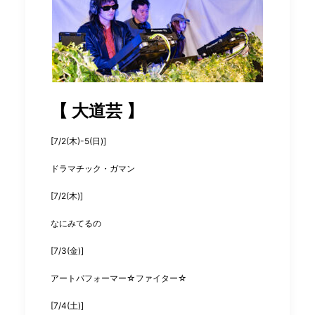
【 大道芸 】
[7/2(木)-5(日)]
ドラマチック・ガマン
[7/2(木)]
なにみてるの
[7/3(金)]
アートパフォーマー☆ファイター☆
[7/4(土)]