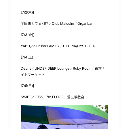
[7/2(木)]
宇田川カフェ別館／Club Malcolm／Organbar
[7/3(金)]
YABO／club bar FAMILY／UTOPIA/DYSTOPIA
[7/4(土)]
Debris／UNDER DEER Lounge／Ruby Room／東京ナ
イトマーケット
[7/5(日)]
SWIPE／1985／7th FLOOR／道玄坂教会