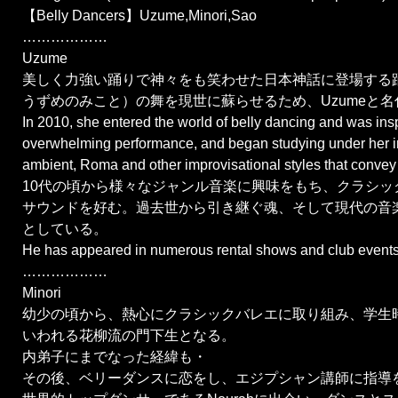
【Belly Dancers】Uzume,Minori,Sao
………………
Uzume
美しく力強い踊りで神々をも笑わせた日本神話に登場する
うずめのみこと）の舞を現世に蘇らせるため、Uzumeと名
In 2010, she entered the world of belly dancing and was ins
overwhelming performance, and began studying under her i
ambient, Roma and other improvisational styles that convey 
10代の頃から様々なジャンル音楽に興味をもち、クラシッ
サウンドを好む。過去世から引き継ぐ魂、そして現代の音
としている。
He has appeared in numerous rental shows and club events
………………
Minori
幼少の頃から、熱心にクラシックバレエに取り組み、学生
いわれる花柳流の門下生となる。
内弟子にまでなった経緯も・
その後、ベリーダンスに恋をし、エジプシャン講師に指導