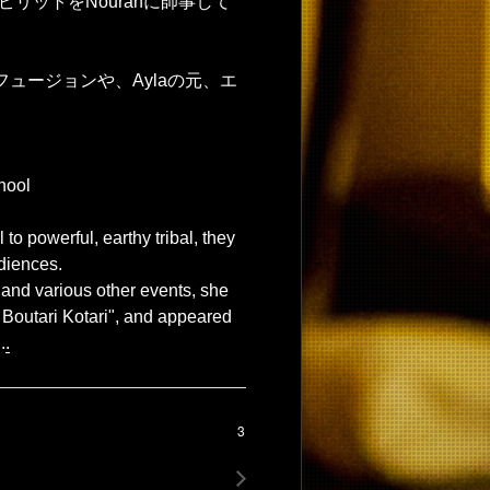
リットをNourahに師事して
ュージョンや、Aylaの元、エ
hool
 to powerful, earthy tribal, they
udiences.
 and various other events, she
outari Kotari", and appeared
.
.
3