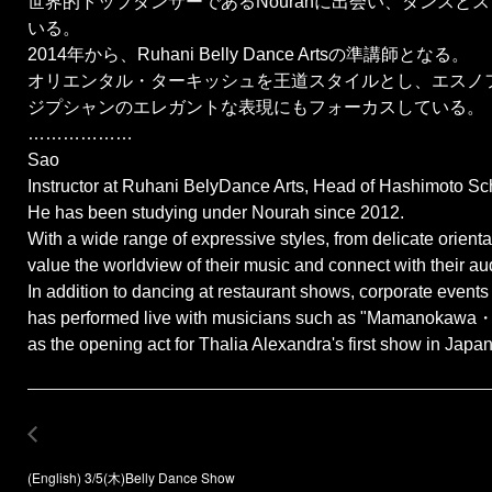
世界的トップダンサーであるNourahに出会い、ダンスとスピ
いる。
2014年から、Ruhani Belly Dance Artsの準講師となる。
オリエンタル・ターキッシュを王道スタイルとし、エスノフ
ジプシャンのエレガントな表現にもフォーカスしている。
………………
Sao
Instructor at Ruhani BelyDance Arts, Head of Hashimoto Sc
He has been studying under Nourah since 2012.
With a wide range of expressive styles, from delicate oriental
value the worldview of their music and connect with their a
In addition to dancing at restaurant shows, corporate events
has performed live with musicians such as "Mamanokawa・B
as the opening act for Thalia Alexandra's first show in Japan
(English) 3/5(木)Belly Dance Show