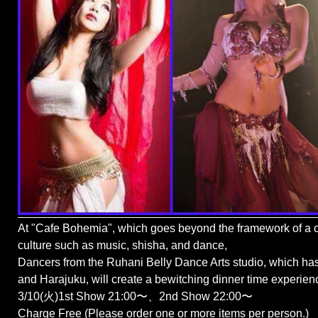
At "Cafe Bohemia", which goes beyond the framework of a c
culture such as music, shisha, and dance,
Dancers from the Ruhani Belly Dance Arts studio, which ha
and Harajuku, will create a bewitching dinner time experien
3/10(火)1st Show 21:00〜、2nd Show 22:00〜
Charge Free (Please order one or more items per person.)