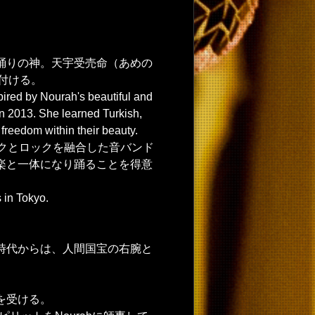
踊りの神。天宇受売命（あめの
付ける。
pired by Nourah's beautiful and
n 2013. She learned Turkish,
freedom within their beauty.
クとロックを融合した音バンド
楽と一体になり踊ることを得意
 in Tokyo.
時代からは、人間国宝の右腕と
を受ける。