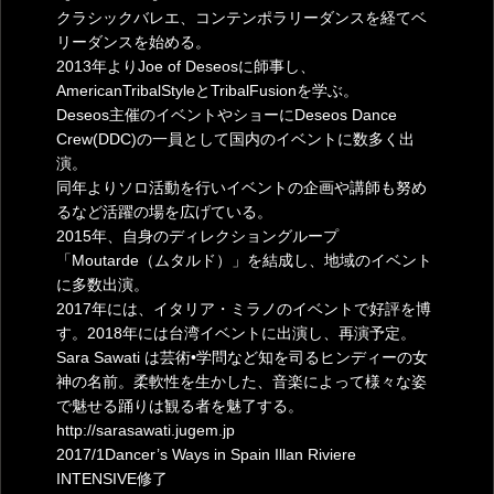
クラシックバレエ、コンテンポラリーダンスを経てベ
リーダンスを始める。
2013年よりJoe of Deseosに師事し、
AmericanTribalStyleとTribalFusionを学ぶ。
Deseos主催のイベントやショーにDeseos Dance
Crew(DDC)の一員として国内のイベントに数多く出
演。
同年よりソロ活動を行いイベントの企画や講師も努め
るなど活躍の場を広げている。
2015年、自身のディレクショングループ
「Moutarde（ムタルド）」を結成し、地域のイベント
に多数出演。
2017年には、イタリア・ミラノのイベントで好評を博
す。2018年には台湾イベントに出演し、再演予定。
Sara Sawati は芸術•学問など知を司るヒンディーの女
神の名前。柔軟性を生かした、音楽によって様々な姿
で魅せる踊りは観る者を魅了する。
http://sarasawati.jugem.jp
2017/1Dancer’s Ways in Spain Illan Riviere
INTENSIVE修了