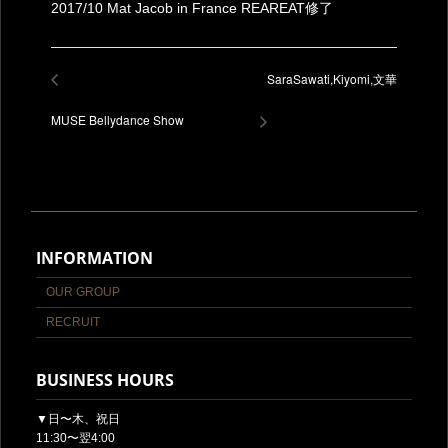
2017/10 Mat Jacob in France REAREAT修了
SaraSawati,Kiyomi,文華
MUSE Bellydance Show
INFORMATION
OUR GROUP
RECRUIT
BUSINESS HOURS
▼日〜木、祝日
11:30〜翌4:00