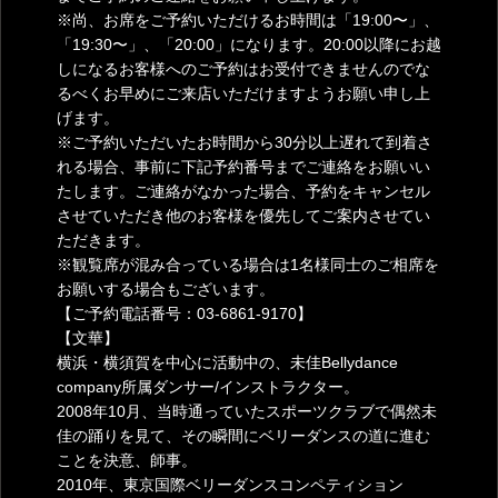
※尚、お席をご予約いただけるお時間は「19:00〜」、
「19:30〜」、「20:00」になります。20:00以降にお越
しになるお客様へのご予約はお受付できませんのでな
るべくお早めにご来店いただけますようお願い申し上
げます。
※ご予約いただいたお時間から30分以上遅れて到着さ
れる場合、事前に下記予約番号までご連絡をお願いい
たします。ご連絡がなかった場合、予約をキャンセル
させていただき他のお客様を優先してご案内させてい
ただきます。
※観覧席が混み合っている場合は1名様同士のご相席を
お願いする場合もございます。
【ご予約電話番号：03-6861-9170】
【文華】
横浜・横須賀を中心に活動中の、未佳Bellydance
company所属ダンサー/インストラクター。
2008年10月、当時通っていたスポーツクラブで偶然未
佳の踊りを見て、その瞬間にベリーダンスの道に進む
ことを決意、師事。
2010年、東京国際ベリーダンスコンペティション