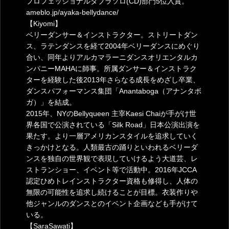
プロフェッショナルタブラソロ(CD)部門5位入賞。
ameblo.jp/ayaka-bellydance/
【Kiyomi】
ベリーダンサー＆インストラクター。ストリートダン
ス、ラテンダンスを経て2004年ベリーダンスにめぐり
合い、同年よりアルカマラーニダンスオリエンタルカ
ンパニーMAHAに師事。所属ダンサー＆インストラク
ターを経験した後2013年さらなる成長をめざし卒業、
ダンスパフォーマンス集団「Anantaboga（アナンタボ
ガ）」を結成。
2015年、NYのBellyqueen 主宰Kaesi Chaiが手がけ世
界各国で公演されている「Silk Road」日本公演出演を
果たす。より一層アメリカンスタイルを追求していく
きっかけとなる。人類最古の踊りといわれるベリーダ
ンスを独自の世界観で表現していけるよう大道芸、レ
ストランショー、イベント等で活動中。2016年JCCA
認定ひめトレインストラクター資格も修得し、人体の
無限の可能性を追求し続けることが目標。衣装作りや
他ジャンルのダンスとのイベント企画なども手がけて
いる。
【SaraSawati】