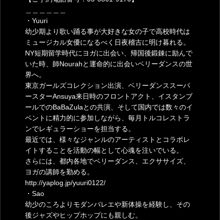
＿＿＿＿＿＿
・Yuuri
幼少期より歌い踊る事が大好きな女の子で高校時代は
ミュージカル女優になるべく日夜稽古に明け暮れる。
NY短期留学時代にヨガに出会い、帰国後鍛錬に励んで
いた時、師Nourahと運命的に出会いベリーダンスの世
界へ。
東京ガールズコレクション出演、ベリーダンススーパ
ースターAnsuya来日時のフロントアクト、イスタンブ
ールでのBaBaZulaとの共演、そして国内では数々のイ
ベントに精力的に参加しながら、毎月トルコレストラ
ンでレギュラーショーを担当する。
最近では、様々なジャンルのアーティストとコラボレ
イトすることを活動の幅として心魂を注いでいる。
さらには、都内各地でベリーダンス、エクササイズ、
ヨガの講師を勤める。
http://yaplog.jp/yuuri0122/
・Sao
幼少のころよりモダンバレエや新体操を経験し、その
後ジャズやヒップホップにも親しむ。