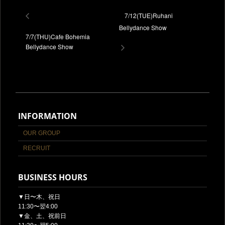
7/12(TUE)Ruhani
Bellydance Show
7/7(THU)Cafe Bohemia
Bellydance Show
INFORMATION
OUR GROUP
RECRUIT
BUSINESS HOURS
▼日〜木、祝日
11:30〜翌4:00
▼金、土、祝前日