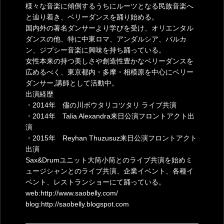
様々な音楽に傾倒するうちにルーツとなる民族音楽へ
と辿り着き、ベリーダンスを踊り始める。
国内外の著名ダンサーより学びを受け、オリエンタル
ダンスの他、特に中東ロマ、アンダルシア、バルカ
ン、ジプシー音楽に興味を持ち踊っている。
女性本来の持つ美しさや創造性豊かなベリーダンスを
広めるべく、東京都内・多摩・相模原を中心にベリー
ダンサー,講師として活動中。
出演経歴
・2014年 儘の川ボウタリコツタリ ライブ共演
・2014年 Talia Alexandra来日公演フロントアクト出
演
・2015年 Reyhan Thuzusuz来日公演フロントアクト
出演
Sax&Drumユニット大筒小筒とのライブ共演を始めミ
ュージシャンとのライブ共演、企業イベント、各種イ
ベント、レストランショーにて踊っている。
web:http://www.saobelly.com/
blog:http://saobelly.blogspot.com