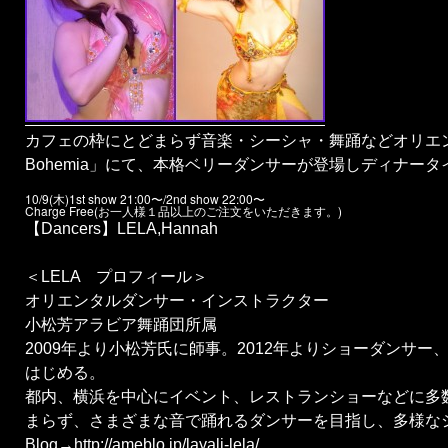
カフェの枠にとどまらず音楽・シーシャ・舞踊などオリエン
Bohemia」にて、本格ベリーダンサーが登場しディナー
10/9(木)1st show 21:00〜/2nd show 22:00〜
Charge Free(お一人様１品以上のご注文をいただきます。)
【Dancers】LELA,Hannah
＜LELA プロフィール＞
オリエンタルダンサー・インストラクター
小松芳アラビア舞踊団所属
2009年より小松芳氏に師事。2012年よりショーダンサ
はじめる。
都内、横浜を中心にイベント、レストランショーなどに多
まらず、さまざまな音で踊れるダンサーを目指し、多様な
Blog→http://ameblo.jp/layali-lela/