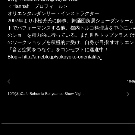
＜Hannah プロフィール＞
オリエンタルダンサー・インストラクター
2007年より小松芳氏に師事。舞踊団所属ショーダンサー
トでパフォーマンスする他、都内トルコ料理店を中心にレギ
のショーを精力的に行っている。また世界トップクラスで
のワークショップを積極的に受け、自身が目指 すオリエ
「音と空間をつなぐ」をコンセプトに邁進中！
Blog→http://ameblo.jp/yokoyoko-orientalife/
.
10/9
10/9(木)Cafe Bohemia Bellydance Show Night