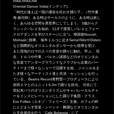
India,Rhea,Rie
Oriental Dancer India(インディア)…
「時代が違えば一国の運命を狂わす踊り子」（竹中夏
海:振付師） ある時はサーカスのように、ある時は妖し
く、あらゆる空間を異世界にしてしまう。 3歳からク
ラシックバレエを始め、11才で渡英しバレエとフォー
クロアダンスを学びステージに立つ。帰国後Nourah、
Mishaalに師事。 毎年トルコに赴きSemaYildizやDidem
など国際的なオリエンタルダンサーから指導を受け、
また現地のロマの人々の音楽や踊りに触れ、学ぶ。 現
在、トルコや中東、バルカン諸国などのオリエンタル
な音楽でアンダーグラウンドなクラブから企業のパー
ティーまで様々なショーで活躍する他、 ジャンルをま
たぎ様々なアーティスト達と共演・セッションを行っ
ている。 Beams Record青野賢一プロデュースにより
前田エマとのユニット6.2mで踊りを担当。 渋谷にて、
世紀末パリのオリエンタリズムやキャバレーカルチャ
ーをインスピレーションにした踊り子集団・クラス、
Exo Follies（エキゾ・フォリーズ）主催。
カフェの枠
にとどまらず音楽・シーシャ・舞踊などオリエンタル
な文化発信を行う「Cafe Bohemia」にて、