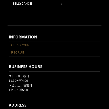
BELLYDANCE
INFORMATION
OUR GROUP
RECRUIT
BUSINESS HOURS
▼日〜木、祝日
11:30〜翌4:00
▼金、土、祝前日
11:30〜翌5:00
ADDRESS