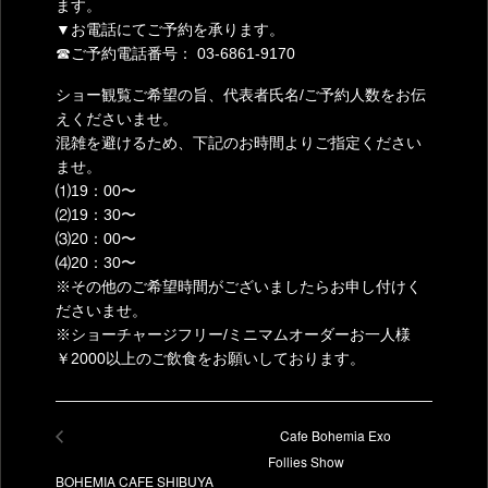
ます。
▼お電話にてご予約を承ります。
☎ご予約電話番号： 03-6861-9170
ショー観覧ご希望の旨、代表者氏名/ご予約人数をお伝
えくださいませ。
混雑を避けるため、下記のお時間よりご指定ください
ませ。
⑴19：00〜
⑵19：30〜
⑶20：00〜
⑷20：30〜
※その他のご希望時間がございましたらお申し付けく
ださいませ。
※ショーチャージフリー/ミニマムオーダーお一人様
￥2000以上のご飲食をお願いしております。
Cafe Bohemia Exo
Follies Show
BOHEMIA CAFE SHIBUYA