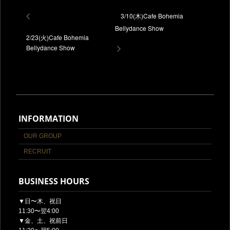
3/10(木)Cafe Bohemia
Bellydance Show
2/23(火)Cafe Bohemia
Bellydance Show
INFORMATION
OUR GROUP
RECRUIT
BUSINESS HOURS
▼日〜木、祝日
11:30〜翌4:00
▼金、土、祝前日