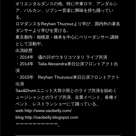
オリエンタルダンスの他、特に中東ロマ、アンダルシ
ア、バルカン、ジプシー音楽に興味を持ち踊ってい
る。
ロマダンスをReyhan Thuzsuzより学び、国内外の著名
ダンサーより学びを受ける。
東京都内・相模原・橋本を中心にベリーダンサー,講師
として活動中。
出演経歴
・2014年 儘の川ボウタリコツタリ ライブ共演
・2014年 Talia Alexandra来日公演フロントアクト出
演
・2015年 Reyhan Thuzusuz来日公演フロントアクト
出演
Sax&Drumユニット大筒小筒とのライブ共演を始めミ
ュージシャンとのライブ共演、企業イベント、各種イ
ベント、レストランショーにて踊っている。
web:http://www.saobelly.com/
blog:http://saobelly.blogspot.com
ーーーーーーーーーー
.