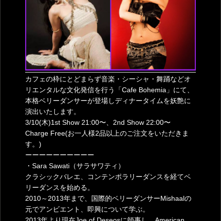
カフェの枠にとどまらず音楽・シーシャ・舞踊などオ
リエンタルな文化発信を行う「Cafe Bohemia」にて、
本格ベリーダンサーが登場しディナータイムを妖艶に
演出いたします。
3/10(木)1st Show 21:00〜、2nd Show 22:00〜
Charge Free(お一人様2品以上のご注文をいただきま
す。)
ーーーーーーーーーー
・Sara Sawati（サラサワティ）
クラシックバレエ、コンテンポラリーダンスを経てベ
リーダンスを始める。
2010～2013年まで、国際的ベリーダンサーMishaalの
元でアンビエント、即興について学ぶ。
2013年より現在Joe of Deseosに師事し、American