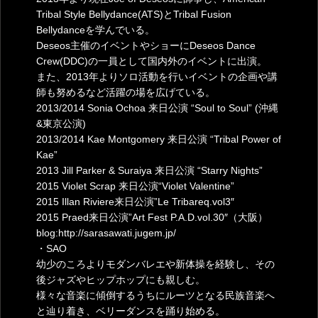
Tribal Style Bellydance(ATS)とTribal Fusion
Bellydanceを学んでいる。
Deseos主催のイベントやショーにDeseos Dance
Crew(DDC)の一員として国内外のイベントに出演。
また、2013年よりソロ活動を行いイベントの企画や講
師も努めるなど活躍の場を広げている。
2013/2014 Sonia Ochoa 来日公演 “Soul to Soul” (沖縄
&東京公演)
2013/2014 Kae Montgomery 来日公演 “Tribal Power of
Kae”
2013 Jill Parker & Suraiya 来日公演 “Starry Nights”
2015 Violet Scrap 来日公演“Violet Valentine”
2015 Illan Riviere来日公演”Le Tribareq.vol3″
2015 Praed来日公演”Art Fest P.A.D.vol.30″（大阪）
blog:http://sarasawati.jugem.jp/
・SAO
幼少のころよりモダンバレエや新体操を経験し、その
後ジャズやヒップホップにも親しむ。
様々な音楽に傾倒するうちにルーツとなる民族音楽へ
と辿り着き、ベリーダンスを踊り始める。