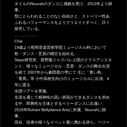
タイルのNourahのダンスに感銘を受け、2013年より師
事。
型にとらわれることのない自由さと、ストーリー性あ
ふれるパフォーマンスをよりクリエイトすべく、日々
探究している。
………………
Chie
19歳より昭和音楽芸術学院ミュージカル科において
歌・ダンス・芝居の稽古を始める。
Steps研究所、星野隆ジャズバレエ団のクラスアシスタ
ント、様々なミュージカル・芝居・ダンスの舞台出演
を経て 2007年から劇団星の雫にて 主に「青い鳥」
「竜馬」等 小中高校生向けのミュージカルに出演。4
年に渡る
全国ツアーを実施。
生涯を通じて精神性の高い表現ができるダンスを求め
る中、即興性を主体とするベリーダンスに出逢い、
2015年Ruhani Bellydance Artsに所属、Nourahに師
事。
現在、役者や様々なイベント業に携わる傍ら、ベリー