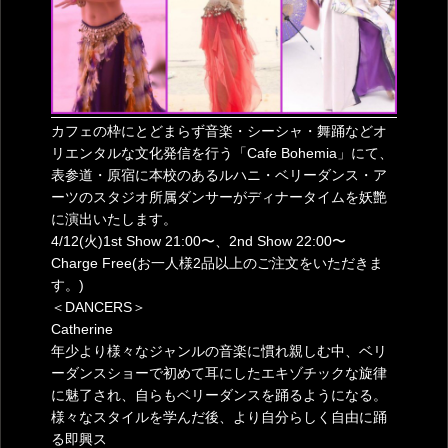
カフェの枠にとどまらず音楽・シーシャ・舞踊などオ
リエンタルな文化発信を行う「Cafe Bohemia」にて、
表参道・原宿に本校のあるルハニ・ベリーダンス・ア
ーツのスタジオ所属ダンサーがディナータイムを妖艶
に演出いたします。
4/12(火)1st Show 21:00〜、2nd Show 22:00〜
Charge Free(お一人様2品以上のご注文をいただきま
す。)
＜DANCERS＞
Catherine
年少より様々なジャンルの音楽に慣れ親しむ中、ベリ
ーダンスショーで初めて耳にしたエキゾチックな旋律
に魅了され、自らもベリーダンスを踊るようになる。
様々なスタイルを学んだ後、より自分らしく自由に踊
る即興ス