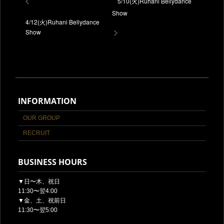
5/10(火)Ruhani Bellydance
Show
4/12(火)Ruhani Bellydance
Show
INFORMATION
OUR GROUP
RECRUIT
BUSINESS HOURS
▼日〜木、祝日
11:30〜翌4:00
▼金、土、祝前日
11:30〜翌5:00