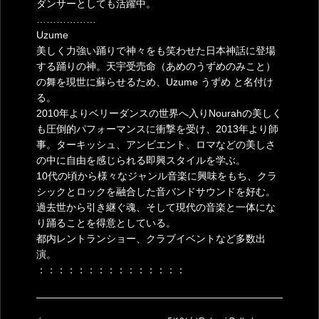
ダンサーとしても活躍中。
………………
Uzume
美しく力強い踊りで神々をも笑わせた日本神話に登場
する踊りの神。天宇受売命（あめのうずめのみこと）
の舞を現世に蘇らせるため、Uzume うずめ と名付け
る。
2010年よりベリーダンスの世界へ入りNourahの美しく
も圧倒的パフォーマンスに衝撃を受け、2013年より師
事。ターキッシュ、アンビエント、ロマなどの美しさ
の中に自由を感じられる即興スタイルを学ぶ。
10代の頃から様々なジャンル音楽に興味をもち、クラ
シックとロックを融合した音バンドサウンドを好む。
過去世から引き継ぐ魂、そして現代の音楽と一体にな
り踊ることを得意としている。
都内レントランショー、クラブイベントなど多数出
演。
：：：：：：：：：：：：：：：