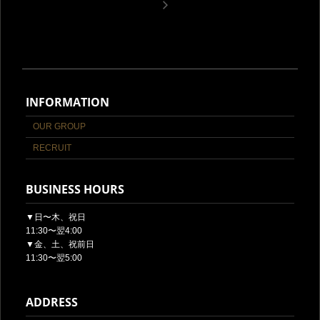
INFORMATION
OUR GROUP
RECRUIT
BUSINESS HOURS
▼日〜木、祝日
11:30〜翌4:00
▼金、土、祝前日
11:30〜翌5:00
ADDRESS