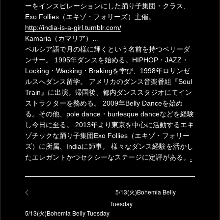
ーをインスピレーションにした踊り子集団・クラス、
Exo Follies（エキゾ・フォリーズ）主催。
http://india-is-a-girl.tumblr.com/
Kamaria（カマリア）…
ペルシア語で月の様に輝くという名前を持つベリーダ
ンサー。 1995年ダンスを始める。HIPHOP・JAZZ・
Locking・Wacking・Brakingを学び、1998年ロサンゼ
ルスへダンス留学。 アメリカのダンス音楽番組『Soul
Train』に出演。帰国後、都内ダンススタジオにてイン
ストラクターを務める。 2009年Belly Danceを始め
る。その他、pole dance・burlesque danceなどを経験
し今日に至る。 2013年より東京を中心に活動するエキ
ゾチックな踊り子集団Exo Follies（エキゾ・フォリー
ズ）に所属、Indiaに師事。 様々なダンス経験を活かし
たエレガントかつセクシーなステージに定評がある。
.
5/13(火)Bohemia Belly
Tuesday
5/13(火)Bohemia Belly Tuesday