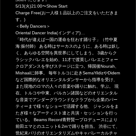
5/13(火)21:00〜Show Start
Charge Free(お一人様１品以上のご注文をいただきま
す。)
＜Belly Dancers＞
Oriental Dancer India(インディア)…
「時代が違えば一国の運命を狂わす踊り子」（竹中夏
海:振付師） ある時はサーカスのように、ある時は妖し
く、あらゆる空間を異世界にしてしまう。 3歳からク
ラシックバレエを始め、11才で渡英しバレエとフォー
クロアダンスを学びステージに立つ。帰国後Nourah、
Mishaalに師事。 毎年トルコに赴きSemaYildizやDidem
など国際的なオリエンタルダンサーから指導を受け、
また現地のロマの人々の音楽や踊りに触れ、学ぶ。 現
在、トルコや中東、バルカン諸国などのオリエンタル
な音楽でアンダーグラウンドなクラブから企業のパー
ティーまで様々なショーで活躍する他、 ジャンルをま
たぎ様々なアーティスト達と共演・セッションを行っ
ている。 Beams Record青野賢一プロデュースにより
前田エマとのユニット6.2mで踊りを担当。 渋谷にて、
世紀末パリのオリエンタリズムやキャバレーカルチャ