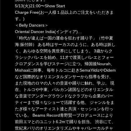
5/13(火)21:00〜Show Start
Charge Free(お一人様１品以上のご注文をいただきま
す。)
＜Belly Dancers＞
Oriental Dancer India(インディア)…
「時代が違えば一国の運命を狂わす踊り子」（竹中夏
海:振付師） ある時はサーカスのように、ある時は妖し
く、あらゆる空間を異世界にしてしまう。 3歳からク
ラシックバレエを始め、11才で渡英しバレエとフォー
クロアダンスを学びステージに立つ。帰国後Nourah、
Mishaalに師事。 毎年トルコに赴きSemaYildizやDidem
など国際的なオリエンタルダンサーから指導を受け、
また現地のロマの人々の音楽や踊りに触れ、学ぶ。 現
在、トルコや中東、バルカン諸国などのオリエンタル
な音楽でアンダーグラウンドなクラブから企業のパー
ティーまで様々なショーで活躍する他、 ジャンルをま
たぎ様々なアーティスト達と共演・セッションを行っ
ている。 Beams Record青野賢一プロデュースにより
前田エマとのユニット6.2mで踊りを担当。 渋谷にて、
世紀末パリのオリエンタリズムやキャバレーカルチャ