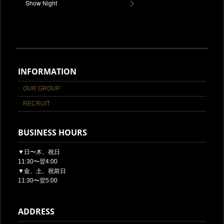
Show Night
INFORMATION
OUR GROUP
RECRUIT
BUSINESS HOURS
▼日〜木、祝日
11:30〜翌4:00
▼金、土、祝前日
11:30〜翌5:00
ADDRESS