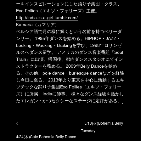
ーをインスピレーションにした踊り子集団・クラス、
Exo Follies（エキゾ・フォリーズ）主催。
http://india-is-a-girl.tumblr.com/
Kamaria（カマリア）…
ペルシア語で月の様に輝くという名前を持つベリーダ
ンサー。 1995年ダンスを始める。HIPHOP・JAZZ・
Locking・Wacking・Brakingを学び、1998年ロサンゼ
ルスへダンス留学。 アメリカのダンス音楽番組『Soul
Train』に出演。帰国後、都内ダンススタジオにてイン
ストラクターを務める。 2009年Belly Danceを始め
る。その他、pole dance・burlesque danceなどを経験
し今日に至る。 2013年より東京を中心に活動するエキ
ゾチックな踊り子集団Exo Follies（エキゾ・フォリー
ズ）に所属、Indiaに師事。 様々なダンス経験を活かし
たエレガントかつセクシーなステージに定評がある。
.
5/13(火)Bohemia Belly
Tuesday
4/24(木)Cafe Bohemia Belly Dance