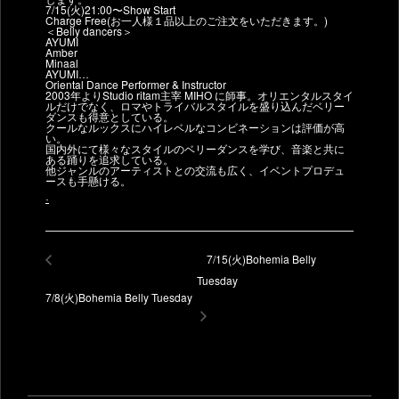
7/15(火)21:00〜Show Start
Charge Free(お一人様１品以上のご注文をいただきます。)
＜Belly dancers＞
AYUMI
Amber
Minaal
AYUMI…
Oriental Dance Performer & Instructor
2003年よりStudio ritam主宰 MIHO に師事。オリエンタルスタイ
ルだけでなく、ロマやトライバルスタイルを盛り込んだベリー
ダンスも得意としている。
クールなルックスにハイレベルなコンビネーションは評価が高
い。
国内外にて様々なスタイルのベリーダンスを学び、音楽と共に
ある踊りを追求している。
他ジャンルのアーティストとの交流も広く、イベントプロデュ
ースも手懸ける。
.
7/15(火)Bohemia Belly
Tuesday
7/8(火)Bohemia Belly Tuesday