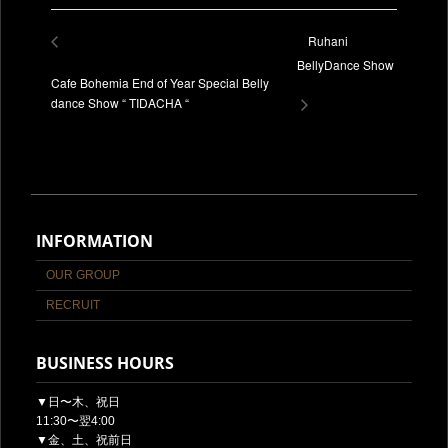
Ruhani
BellyDance Show
Cafe Bohemia End of Year Special Belly
dance Show “ TIDACHA “
INFORMATION
OUR GROUP
RECRUIT
BUSINESS HOURS
▼日〜木、祝日
11:30〜翌4:00
▼金、土、祝前日