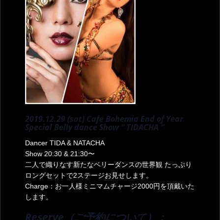
2019.12.29 (sat) Cafe Bohemia End of Year
Special Belly dance Show “ TIDACHA “
Dancer TIDA & NATACHA
Show 20:30 & 21:30〜
二人で織りなす新たなベリーダンスの世界観 たっぷり
ロングセットで2ステージお見せします。
Charge：お一人様ミニマムチャージ2000円を頂戴いた
します。
Reserve（ご予約について）：