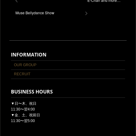
E-Chan and more…
Muse Bellydance Show
INFORMATION
OUR GROUP
RECRUIT
BUSINESS HOURS
▼日〜木、祝日
11:30〜翌4:00
▼金、土、祝前日
11:30〜翌5:00