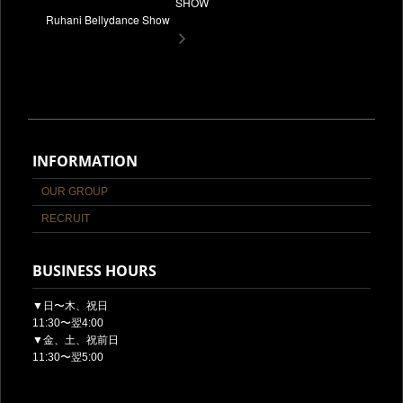
SHOW
Ruhani Bellydance Show
INFORMATION
OUR GROUP
RECRUIT
BUSINESS HOURS
▼日〜木、祝日
11:30〜翌4:00
▼金、土、祝前日
11:30〜翌5:00