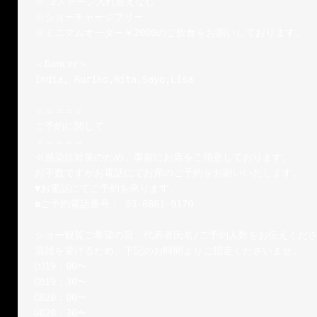
※ 2ステージ入れ替えなし

※ショーチャージフリー

※ミニマムオーダー￥2000のご飲食をお願いしております。

＜Dancer＞

India, Ruriko,Rita,Sayo,Lisa

＝＝＝＝＝

ご予約に関して

＝＝＝＝＝

※感染症対策のため、事前にお席をご用意しております。

お手数ですがお電話にてお席のご予約をお願いいたします。

☎︎
ご予約電話番号： 03-6861-9170

ショー観覧ご希望の旨、代表者氏名/ご予約人数をお伝えくださ
混雑を避けるため、下記のお時間よりご指定くださいませ。

⑴19：00〜

⑵19：30〜

⑶20：00〜

⑷20：30〜
