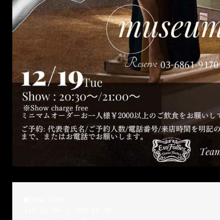
■Show Time

1st 20:30~ / 2nd 21:30~
