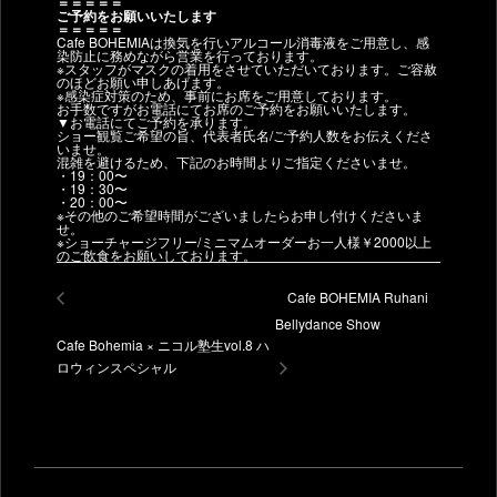
＝＝＝＝＝
ご予約をお願いいたします
＝＝＝＝＝
Cafe BOHEMIAは換気を行いアルコール消毒液をご用意し、感
染防止に務めながら営業を行っております。
※スタッフがマスクの着用をさせていただいております。ご容赦
のほどお願い申しあげます。
※感染症対策のため、事前にお席をご用意しております。
お手数ですがお電話にてお席のご予約をお願いいたします。
▼お電話にてご予約を承ります。
ショー観覧ご希望の旨、代表者氏名/ご予約人数をお伝えくださ
いませ。
混雑を避けるため、下記のお時間よりご指定くださいませ。
・19：00〜
・19：30〜
・20：00〜
※その他のご希望時間がございましたらお申し付けくださいま
せ。
※ショーチャージフリー/ミニマムオーダーお一人様￥2000以上
のご飲食をお願いしております。
Cafe BOHEMIA Ruhani
Bellydance Show
Cafe Bohemia × ニコル塾生vol.8 ハ
ロウィンスペシャル