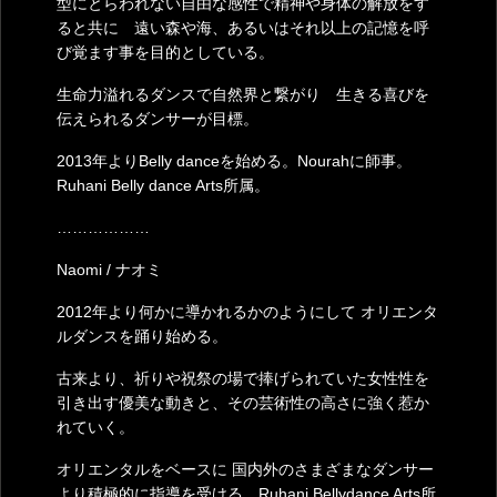
型にとらわれない自由な感性で精神や身体の解放をす
ると共に 遠い森や海、あるいはそれ以上の記憶を呼
び覚ます事を目的としている。
生命力溢れるダンスで自然界と繋がり 生きる喜びを
伝えられるダンサーが目標。
2013年よりBelly danceを始める。Nourahに師事。
Ruhani Belly dance Arts所属。
………………
Naomi / ナオミ
2012年より何かに導かれるかのようにして オリエンタ
ルダンスを踊り始める。
古来より、祈りや祝祭の場で捧げられていた女性性を
引き出す優美な動きと、その芸術性の高さに強く惹か
れていく。
オリエンタルをベースに 国内外のさまざまなダンサー
より積極的に指導を受ける。Ruhani Bellydance Arts所