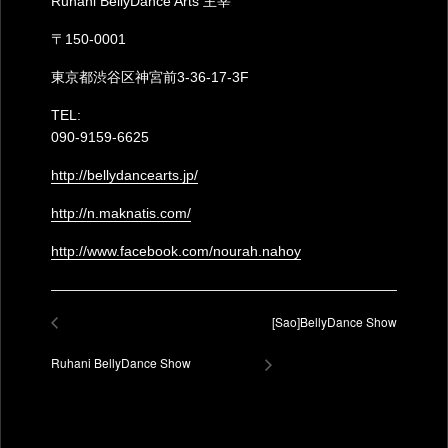
Ruhani BellyDance Arts 主宰
〒150-0001
東京都渋谷区神宮前3-36-17-3F
TEL:
090-9159-6625
http://bellydancearts.jp/
http://n.maknatis.com/
http://www.facebook.com/nourah.nahoy
[Sao]BellyDance Show
Ruhani BellyDance Show