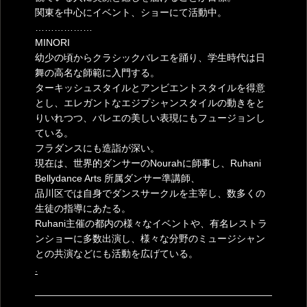
関東を中心にイベント、ショーにて活動中。
………………
MINORI
幼少の頃からクラシックバレエを踊り、学生時代は日
舞の高名な師範に入門する。
ターキッシュスタイルとアンビエントスタイルを得意
とし、エレガントなエジプシャンスタイルの動きをと
りいれつつ、バレエの美しい表現にもフュージョンし
ている。
フラダンスにも造詣が深い。
現在は、世界的ダンサーのNourahに師事し、Ruhani
Bellydance Arts 所属ダンサー準講師、
品川区では自身でダンスサークルを主宰し、数多くの
生徒の指導にあたる。
Ruhani主催の都内の様々なイベントや、有名レストラ
ンショーに多数出演し、様々な分野のミュージシャン
との共演などにも活動を広げている。
.