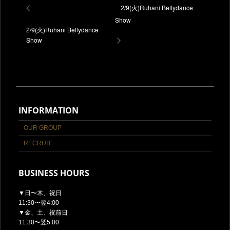
2/9(火)Ruhani Bellydance
Show
2/9(火)Ruhani Bellydance
Show
INFORMATION
OUR GROUP
RECRUIT
BUSINESS HOURS
▼日〜木、祝日
11:30〜翌4:00
▼金、土、祝前日
11:30〜翌5:00