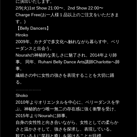
に演出いたします。
2/9(火)1st Show 21:00〜、2nd Show 22:00〜
Charge Free(お一人様１品以上のご注文をいただきま
す。)
【Belly Dancers】
Hiroko
2009年、カナダで多文化へ触れながら暮らす中、ベリ
ーダンスと出会う。
Nourahの神秘的な美しさに魅了され、2014年より師
事。 同年、Ruhani Belly Dance Arts講師Charlotteへ師
事。
繊細さの中に女性の強さを表現することを大切に踊
る。
………………
Shoko
2010年よりオリエンタルを中心に、ベリーダンスを学
ぶ。神秘的かつ唯一無二の存在感に強く衝撃を受け、
2015年よりNourahに師事。
自身の女性性と向き合いながら、女性としての柔らか
さと温かさそして、強さを探求し、表現している。
観ている人に笑顔と癒しを届けることが目標。