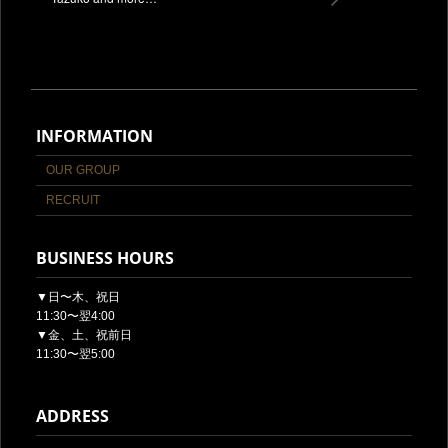
INFORMATION
OUR GROUP
RECRUIT
BUSINESS HOURS
▼日〜木、祝日
11:30〜翌4:00
▼金、土、祝前日
11:30〜翌5:00
ADDRESS