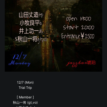
12/7 (Mon)
Trial Trip
[ Member ]
秋山一将 (gt,vo)