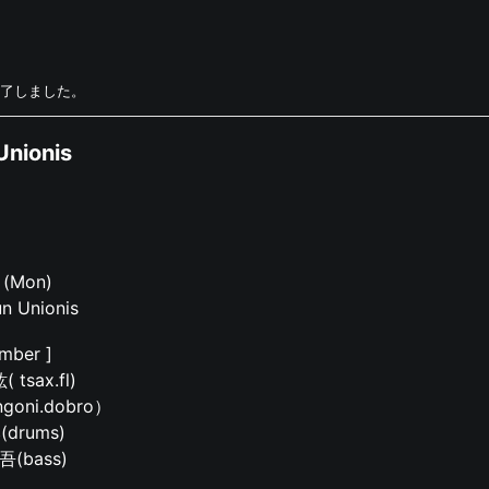
了しました。
Unionis
 (Mon)
un Unionis
mber ]
tsax.fl)
goni.dobro）
drums)
(bass)