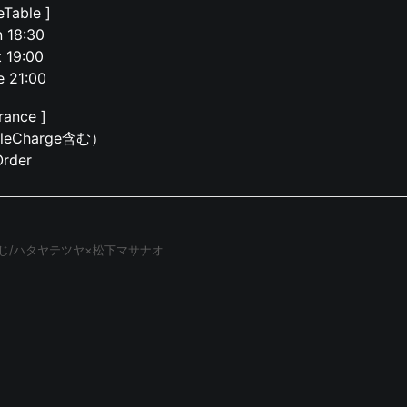
eTable ]
 18:30
t 19:00
e 21:00
rance ]
bleCharge含む）
Order
じ/ハタヤテツヤ×松下マサナオ