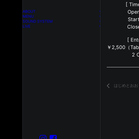
[ Tim
Open
ABOUT
MENU
Star
SOUND SYSTEM
Clos
LIVE
[ Ent
￥2,500（Ta
2 
はじめとおお