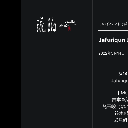
このイベントは終
Jafuriqun 
2022年3月14日
3/14
Jafuriq
[ Me
吉本章紘( 
兒玉峻（gt.n
鈴木郁(
岩見継吾