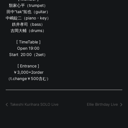
類家心平（trumpet）
田中“tak”拓也（guitar）
中嶋錠二（piano・key）
鉄井孝司（bass）
吉岡大輔（drums）
[ TimeTable ]
Open 19:00
Start 20:00（2set）
[ Entrance ]
￥3,000+2order
（t.change￥500含む）
Takeshi Kurihara SOLO Live
Ellie Birthday Live