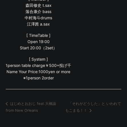
森田修史 t.sax
落合康介 bass
中村海斗drums
江澤茜 a.sax
[ TimeTable ]
Open 19:00
Start 20:00（2set）
[ System ]
1person table charge￥500+投げ千
Name Your Price:1000yen or more
※1person 2order
「それがどうした」と いわれて
はじめとおおじ feat.大橋諭
from New Orleans
もこまる！！