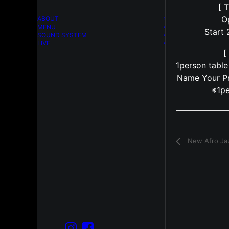
[ 
O
ABOUT
MENU
Start
SOUND SYSTEM
LIVE
[
1person tab
Name Your Pr
※1pe
New Afro Jaz