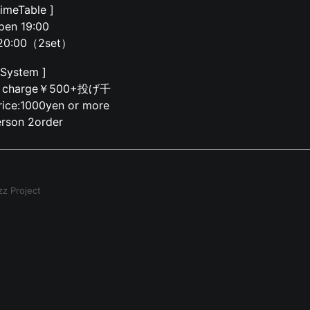
TimeTable ]
pen 19:00
 20:00（2set）
 System ]
le charge￥500+投げ千
ice:1000yen or more
rson 2order
z Project