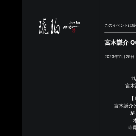
このイベントは終
宮木謙介 Qu
2023年11月29日
11
宮木謙
[
宮木謙介(sax
駒
寺尾