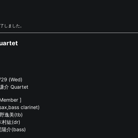
了しました。
artet
/29 (Wed)
介 Quartet
 Member ]
,bass clarinet)
野逸美(tb)
木村紘(dr)
陽介(bass)