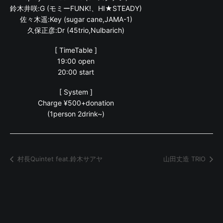
鈴木井咲:G (モミーFUNK!、HI★STEADY)
佐々木遥:Key (sugar cane,JAMA-1)
久保正彦:Dr (45trio,Nulbarich)
[ TimeTable ]
19:00 open
20:00 start
[ System ]
Charge ¥500+donation
(1person 2drink~)
村長Quintet feat.鈴木サアヤ
山田丈造 TRIO