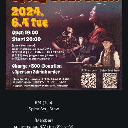
6/4 (Tue)
Spicy Soul Stew
[Member]
spicy-marico:B.Vo (ex.ズクナシ)