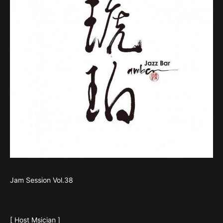
Jam Session Vol.38
[ Host Msician ]