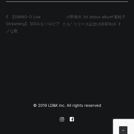
小野雄大 1st debut album“素粒子
【SWING-O Live
Streaming】 SOULなソロピア
たち” リリース記念LIVE&TALK
ノな夜
© 2019
LD&K inc.
All rights reserved