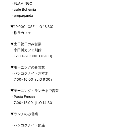
・
FLAMINGO
・
cafe Bohemia
・
propaganda
▼
19:00CLOSE (L.O 18:30)
・桜丘カフェ
▼
土日祝日のみ営業
・宇田川カフェ別館
12:00~20:00(L.O19:00)
▼
モーニングのみ営業
・バンコクナイト六本木
7:00~10:00
（
L.O 9:30
）
▼
モーニング～ランチまで営業
・
Pasta Fresca
7:00~15:00
（
L.O 14:30
）
▼
ランチのみ営業
・バンコクナイト銀座