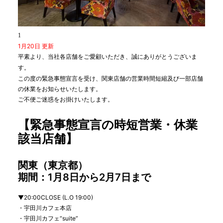
1
1月20日 更新
平素より、当社各店舗をご愛顧いただき、誠にありがとうございま
す。
この度の緊急事態宣言を受け、関東店舗の営業時間短縮及び一部店舗
の休業をお知らせいたします。
ご不便ご迷惑をお掛けいたします。
【緊急事態宣言の時短営業・休業
該当店舗】
関東（東京都）
期間：
1
月
8
日から
2
月
7
日まで
▼
20:00CLOSE (L.O 19:00)
・宇田川カフェ本店
・宇田川カフェ
“suite”