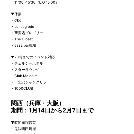
11:00~15:30
（
L.O 15:00
）
▼
休業
・
o’bo
・
bar segredo
・蕎麦処グレゴリー
・
The Closet
・
Jazz bar
琥珀
▼
20
時までのイベント対応
・チェルシーホテル
・スターラウンジ
・
Club Malcolm
・下北沢シャングリラ
・
1000CLUB
関西（兵庫・大阪）
期間：
1
月
14
日から
2
月
7
日まで
▼
時間短縮営業
・鬼味噌田嶋屋