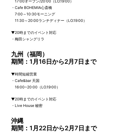
17:00
オープン
/20:00
（
LO.19:00
）
・
Cafe BOHEMIA
心斎橋
7:00
～
10:30
モーニング
11:30
～
20:00
ランチディナー（
LO.19:00
）
▼
20
時までのイベント対応
・梅田シャングリラ
九州（福岡）
期間：
1
月
16
日から
2
月
7
日まで
▼
時間短縮営業
・
Cafe&bar
天国
16:00~20:00
（
LO.19:00
）
▼
20
時までのイベント対応
・
Live House
秘密
沖縄
期間：
1
月
22
日から
2
月
7
日まで