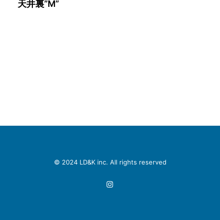
天井裏”M”
© 2024
LD&K inc
. All rights reserved