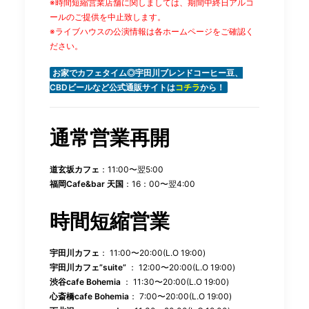
※時間短縮営業店舗に関しましては、期間中終日アルコ
ールのご提供を中止致します。
※ライブハウスの公演情報は各ホームページをご確認く
ださい。
お家でカフェタイム◎宇田川ブレンドコーヒー豆、
CBDビールなど公式通販サイトは
コチラ
から！
通常営業再開
道玄坂カフェ
：11:00〜翌5:00
福岡Cafe&bar 天国
：16：00〜翌4:00
時間短縮営業
宇田川カフェ
： 11:00〜20:00(L.O 19:00)
宇田川カフェ”suite”
： 12:00〜20:00(L.O 19:00)
渋谷cafe Bohemia
： 11:30〜20:00(L.O 19:00)
心斎橋cafe Bohemia
： 7:00〜20:00(L.O 19:00)