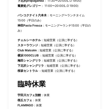
下北沢propaganda
： 11:30〜20:00(L.O 19:00)
蕎麦処グレゴリー
： 11:00〜20:00(L.O 19:00)
バンコクナイト六本木
：モーニング〜ランチタイム
15:00（平日のみ）
神田Pasta Fresca
：モーニング〜ランチ15:00（平日の
み）
チェルシーホテル
：短縮営業（公演に準ずる）
スターラウンジ
：短縮営業（公演に準ずる）
Club Malcolm
：短縮営業（公演に準ずる）
横浜1000CLUB
：短縮営業（公演に準ずる）
梅田シャングリラ
：短縮営業（公演に準ずる）
下北沢シャングリラ
：短縮営業（公演に準ずる）
桜坂セントラル
：短縮営業（公演に準ずる）
臨時休業
宇田川カフェ別館
：休業
桜丘カフェ
：休業
FLAMINGO
：休業