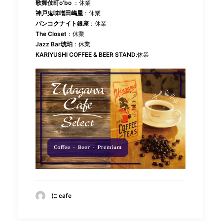
歌舞伎町o’bo
：休業
神戸鬼味噌田嶋屋
：休業
バンコクナイト銀座
：休業
The Closet
：休業
Jazz Bar琥珀
：休業
KARIYUSHI COFFEE & BEER STAND
:休業
に cafe