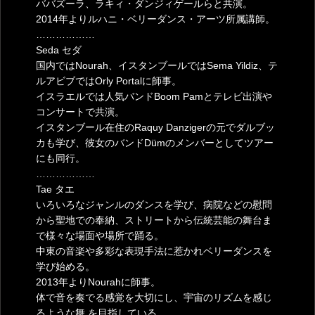
ババズーラ、ラキィ・ダンジィゲールらと共演。
2014年よりルハニ・ベリーダンス・アーツ所属講師。
………………
Seda セダ
国内ではNourah、イスタンブールではSema Yildiz、テ
ルアビブではOrly Portalに師事。
イスラエルでは人気バンドBoom Pamとテレビ出演や
コンサートで共演。
イスタンブール在住のRaquy Danzigerの元でダルブッ
カも学び、彼女のバンドDümのメンバーとしてツアー
にも同行。
………………
Tae タエ
いろいろなジャンルのダンスを学び、病院などの慰問
から聖地での奉納、ストリートから伝統芸能の舞台ま
で様々な場面や場所で踊る。
中東の音楽や多彩な表現手法に惹かれベリーダンスを
学び始める。
2013年よりNourahに師事。
体で音を奏でる感覚を大切にし、宇宙のリズムを感じ
るような舞 を目指している。