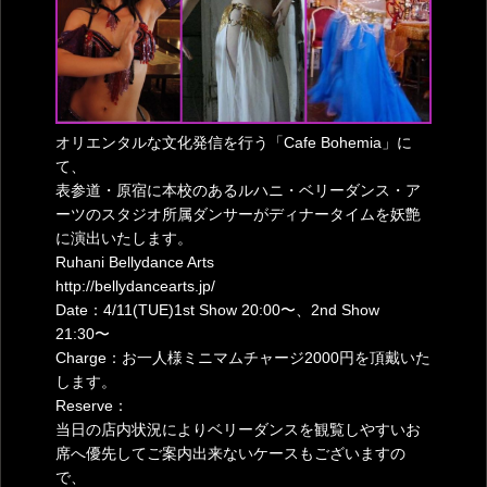
オリエンタルな文化発信を行う「Cafe Bohemia」に
て、
表参道・原宿に本校のあるルハニ・ベリーダンス・ア
ーツのスタジオ所属ダンサーがディナータイムを妖艶
に演出いたします。
Ruhani Bellydance Arts
http://bellydancearts.jp/
Date：4/11(TUE)1st Show 20:00〜、2nd Show
21:30〜
Charge：お一人様ミニマムチャージ2000円を頂戴いた
します。
Reserve：
当日の店内状況によりベリーダンスを観覧しやすいお
席へ優先してご案内出来ないケースもございますの
で、