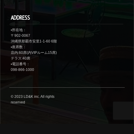
ADDRESS
▪️所在地：
〒902-0067
沖縄県那覇市安里1-1-60 6階
▪️座席数：
店内:60席(内VIPルーム15席)
テラス:40席
▪️電話番号：
098-866-1000
© 2023
LD&K inc.
All rights
reserved