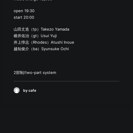
open 19:30
start 20:00
山田丈造（tp）Takezo Yamada
碓井佑治（gt）Usui Yuji
井上惇志（Rhodes）Atushi Inoue
越知俊介（ba）Syunsuke Ochi
2部制/two-part system
by cafe