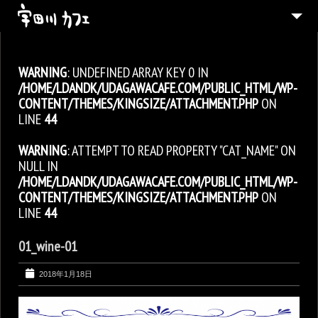
ABOUT
WARNING
: UNDEFINED ARRAY KEY 0 IN
MENU
/HOME/LDANDK/UDAGAWACAFE.COM/PUBLIC_HTML/WP-
CONTACT
CONTENT/THEMES/KINGSIZE/ATTACHMENT.PHP
ON
LINE
44
ENGLISH
WARNING
: ATTEMPT TO READ PROPERTY "CAT_NAME" ON
NULL IN
/HOME/LDANDK/UDAGAWACAFE.COM/PUBLIC_HTML/WP-
CONTENT/THEMES/KINGSIZE/ATTACHMENT.PHP
ON
LINE
44
01_wine-01
2018年1月18日