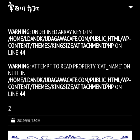
ABOUT
WARNING
: UNDEFINED ARRAY KEY 0 IN
MENU
/HOME/LDANDK/UDAGAWACAFE.COM/PUBLIC_HTML/WP-
CONTACT
CONTENT/THEMES/KINGSIZE/ATTACHMENT.PHP
ON
LINE
44
ENGLISH
WARNING
: ATTEMPT TO READ PROPERTY "CAT_NAME" ON
NULL IN
/HOME/LDANDK/UDAGAWACAFE.COM/PUBLIC_HTML/WP-
CONTENT/THEMES/KINGSIZE/ATTACHMENT.PHP
ON
LINE
44
2
2019年9月30日