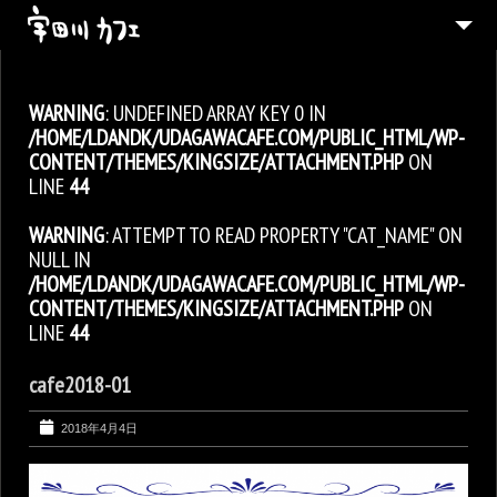
ABOUT
WARNING
: UNDEFINED ARRAY KEY 0 IN
MENU
/HOME/LDANDK/UDAGAWACAFE.COM/PUBLIC_HTML/WP-
CONTACT
CONTENT/THEMES/KINGSIZE/ATTACHMENT.PHP
ON
LINE
44
ENGLISH
WARNING
: ATTEMPT TO READ PROPERTY "CAT_NAME" ON
NULL IN
/HOME/LDANDK/UDAGAWACAFE.COM/PUBLIC_HTML/WP-
CONTENT/THEMES/KINGSIZE/ATTACHMENT.PHP
ON
LINE
44
cafe2018-01
2018年4月4日