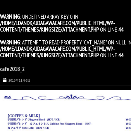
WARNING
: UNDEFINED ARRAY KEY 0 IN
/HOME/LDANDK/UDAGAWACAFE.COM/PUBLIC_HTML/WP-
CONTENT/THEMES/KINGSIZE/ATTACHMENT.PHP
ON LINE
44
WARNING
: ATTEMPT TO READ PROPERTY "CAT_NAME" ON NULL I
/HOME/LDANDK/UDAGAWACAFE.COM/PUBLIC_HTML/WP-
CONTENT/THEMES/KINGSIZE/ATTACHMENT.PHP
ON LINE
44
cafe2018_2
2018年11月6日