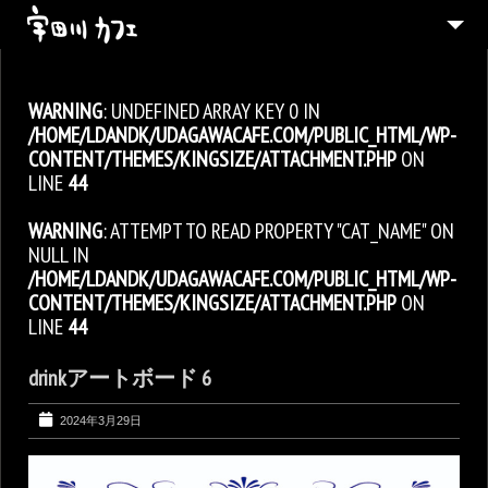
ABOUT
WARNING
: UNDEFINED ARRAY KEY 0 IN
MENU
/HOME/LDANDK/UDAGAWACAFE.COM/PUBLIC_HTML/WP-
CONTACT
CONTENT/THEMES/KINGSIZE/ATTACHMENT.PHP
ON
LINE
44
ENGLISH
WARNING
: ATTEMPT TO READ PROPERTY "CAT_NAME" ON
NULL IN
/HOME/LDANDK/UDAGAWACAFE.COM/PUBLIC_HTML/WP-
CONTENT/THEMES/KINGSIZE/ATTACHMENT.PHP
ON
LINE
44
drinkアートボード 6
2024年3月29日