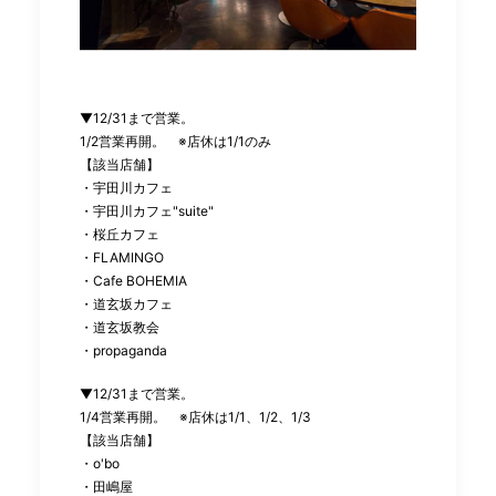
▼12/31
まで営業。
1/2
営業再開。 ※店休は
1/1
のみ
【該当店舗】
・宇田川カフェ
・宇田川カフェ
"suite"
・桜丘カフェ
・
FLAMINGO
・
Cafe BOHEMIA
・道玄坂カフェ
・道玄坂教会
・
propaganda
▼12/31
まで営業。
1/4
営業再開。 ※店休は
1/1
、
1/2
、
1/3
【該当店舗】
・
o'bo
・田嶋屋