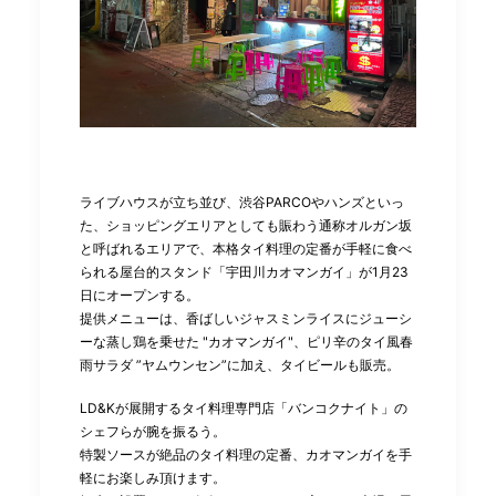
ライブハウスが立ち並び、渋谷PARCOやハンズといっ
た、ショッピングエリアとしても賑わう通称オルガン坂
と呼ばれるエリアで、本格タイ料理の定番が手軽に食べ
られる屋台的スタンド「宇田川カオマンガイ」が1月23
日にオープンする。
提供メニューは、香ばしいジャスミンライスにジューシ
ーな蒸し鶏を乗せた "カオマンガイ"、ピリ辛のタイ風春
雨サラダ ”ヤムウンセン”に加え、タイビールも販売。
LD&Kが展開するタイ料理専門店「バンコクナイト」の
シェフらが腕を振るう。
特製ソースが絶品のタイ料理の定番、カオマンガイを手
軽にお楽しみ頂けます。