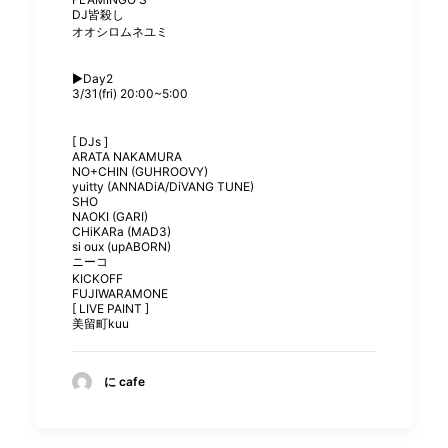
DJ皆殺し
オオシロムネユミ
▶︎Day2
3/31(fri) 20:00~5:00
[ DJs ]
ARATA NAKAMURA
NO+CHIN (GUHROOVY)
yuitty (ANNADiA/DiVANG TUNE)
SHO
NAOKI (GARI)
CHiKARa (MAD3)
si oux (upABORN)
ニーコ
KICKOFF
FUJIWARAMONE
[ LIVE PAINT ]
美留町kuu
に cafe