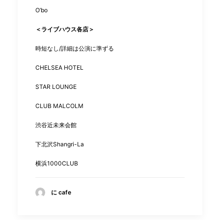
O
’
bo
＜ライブハウス各店＞
時短なし/詳細は公演に準ずる
CHELSEA HOTEL
STAR LOUNGE
CLUB MALCOLM
渋谷近未来会館
下北沢
Shangri-La
横浜
1000CLUB
に cafe