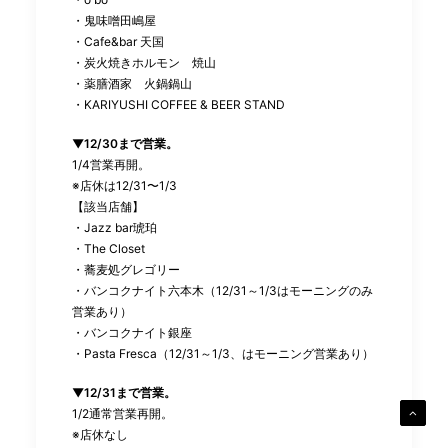
・鬼味噌田嶋屋
・Cafe&bar 天国
・炭火焼きホルモン 焼山
・薬膳酒家 火鍋鍋山
・KARIYUSHI COFFEE & BEER STAND
▼12/30まで営業。
1/4営業再開。
※店休は12/31〜1/3
【該当店舗】
・Jazz bar琥珀
・The Closet
・蕎麦処グレゴリー
・バンコクナイト六本木（12/31～1/3はモーニングのみ
営業あり）
・バンコクナイト銀座
・Pasta Fresca（12/31～1/3、はモーニング営業あり）
▼12/31まで営業。
1/2通常営業再開。
※店休なし