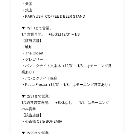
・天国
・焼山
・
KARIYUSHI COFFEE & BEER STAND
▼12/30
まで営業。
1/4
営業再開。 ※店休は
12/31
～
1/3
【該当店舗】
・琥珀
・
The Closet
・グレゴリー
・バンコクナイト六本木（
12/31
～
1/3
、はモーニング営
業あり）
・バンコクナイト銀座
・
Pasta Fresca
（
12/31
～
1/3
、はモーニング営業あり）
▼12/31
まで営業。
1/2
通常営業再開。 ※店休なし
1/1
、はモーニング
のみ営業
【該当店舗】
・心斎橋
Cafe BOHEMIA
▼12/29
まで営業。