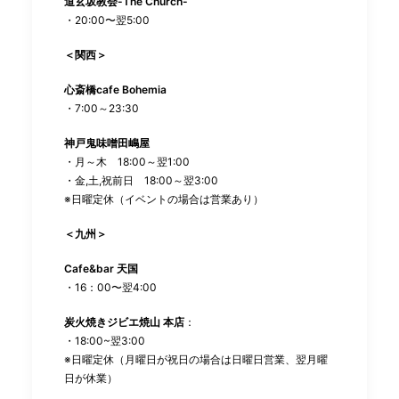
道玄坂教会-The Church-
・20:00〜翌5:00
＜関西＞
心斎橋cafe Bohemia
・7:00～23:30
神戸鬼味噌田嶋屋
・月～木 18:00～翌1:00
・金,土,祝前日 18:00～翌3:00
※日曜定休（イベントの場合は営業あり）
＜九州＞
Cafe&bar 天国
・16：00〜翌4:00
炭火焼きジビエ焼山 本店
：
・18:00~翌3:00
※日曜定休（月曜日が祝日の場合は日曜日営業、翌月曜
日が休業）