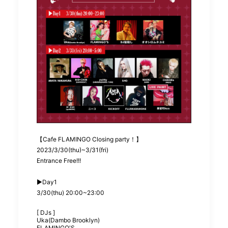
【Cafe FLAMINGO Closing party！】
2023/3/30(thu)~3/31(fri)
Entrance Free!!!
▶︎Day1
3/30(thu) 20:00~23:00
[ DJs ]
Uka(Dambo Brooklyn)
FLAMINGO'S