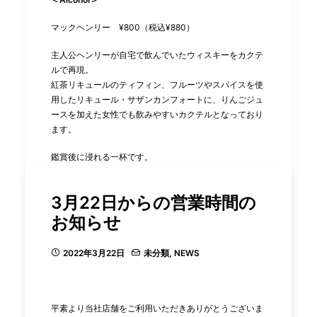
マックヘンリー
¥800（税込¥880）
主人公ヘンリーが自宅で飲んでいたウィスキーをカクテ
ルで再現。
紅茶リキュールのティフィン、フルーツやスパイスを使
用したリキュール・サザンカンフォートに、りんごジュ
ースを加えた女性でも飲みやすいカクテルとなっており
ます。
鑑賞後に浸れる一杯です。
◼️アネット公式サイト
3月22日からの営業時間の
https://annette-film.com/
お知らせ
2022年4月1日（金）公開[PG-12]
2022年3月22日
未分類
,
NEWS
製作：2021年（仏＝独＝ベルギー＝日本） / 配給：ユー
ロスペース
監督：レオス・カラックス
平素より当社店舗をご利用いただきありがとうございま
キャスト：アダム・ドライバー/マリオン・コティヤー