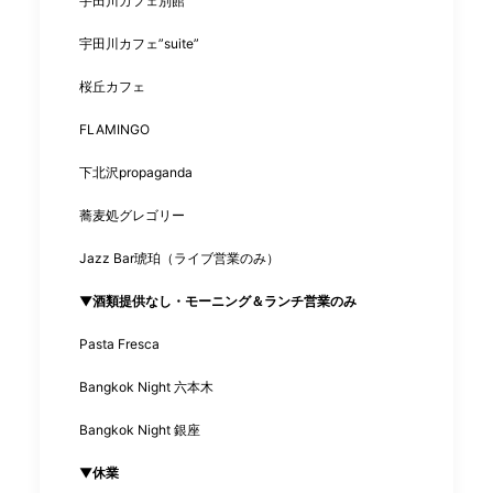
宇田川カフェ別館
宇田川カフェ”
suite
”
桜丘カフェ
FLAMINGO
下北沢
propaganda
蕎麦処グレゴリー
Jazz Bar
琥珀
（ライブ営業のみ）
▼酒類提供なし・モーニング＆ランチ営業のみ
Pasta Fresca
Bangkok Night
六本木
Bangkok Night
銀座
▼休業