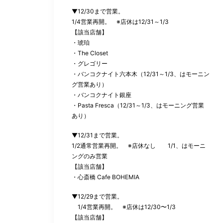
▼12/30
まで営業。
1/4
営業再開。 ※店休は
12/31
～
1/3
【該当店舗】
・琥珀
・
The Closet
・グレゴリー
・バンコクナイト六本木（
12/31
～
1/3
、はモーニン
グ営業あり）
・バンコクナイト銀座
・
Pasta Fresca
（
12/31
～
1/3
、はモーニング営業
あり）
▼12/31
まで営業。
1/2
通常営業再開。 ※店休なし
1/1
、はモーニ
ングのみ営業
【該当店舗】
・心斎橋
Cafe BOHEMIA
▼12/29
まで営業。
1/4
営業再開。 ※店休は12/30〜
1/3
【該当店舗】