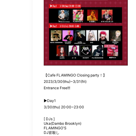
【Cafe FLAMINGO Closing party！】
2023/3/30(thu)~3/31(fri)
Entrance Free!!!
▶︎Day1
3/30(thu) 20:00~23:00
[ DJs ]
Uka(Dambo Brooklyn)
FLAMINGO'S
DJ皆殺し