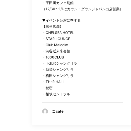
・宇田川カフェ別館
（12/30〜1/1はカウントダウンジャパン出店営業）
▼
イベント公演に準ずる
【該当店舗】
・
CHELSEA HOTEL
・
STAR LOUNGE
・
Club Malcolm
・渋谷近未来会館
・
1000CLUB
・下北沢シャングリラ
・新栄シャングリラ
・梅田シャングリラ
・
TH-R HALL
・秘密
・桜坂セントラル
に cafe