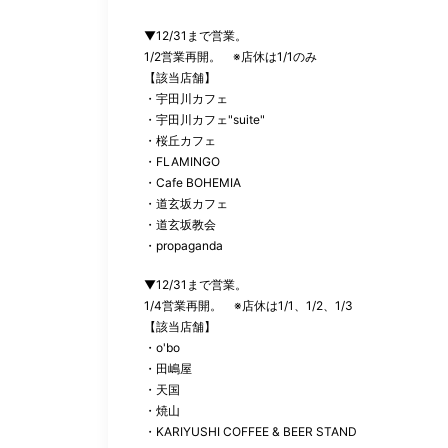
▼12/31
まで営業。
1/2
営業再開。 ※店休は
1/1
のみ
【該当店舗】
・宇田川カフェ
・宇田川カフェ
"suite"
・桜丘カフェ
・
FLAMINGO
・
Cafe BOHEMIA
・道玄坂カフェ
・道玄坂教会
・
propaganda
▼12/31
まで営業。
1/4
営業再開。 ※店休は
1/1
、
1/2
、
1/3
【該当店舗】
・
o'bo
・田嶋屋
・天国
・焼山
・
KARIYUSHI COFFEE & BEER STAND