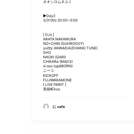
オオシロムネユミ
▶︎Day2
3/31(fri) 20:00~5:00
[ DJs ]
ARATA NAKAMURA
NO+CHIN (GUHROOVY)
yuitty (ANNADiA/DiVANG TUNE)
SHO
NAOKI (GARI)
CHiKARa (MAD3)
si oux (upABORN)
ニーコ
KICKOFF
FUJIWARAMONE
[ LIVE PAINT ]
美留町kuu
に cafe