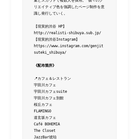
集とスカウトで複数人を採用。 個々のク
リエイティブ色を強調したページ制作を意
識し発行していく。
【現実的渋谷 HP】
http://realisti-shibuya.sub.jp/
【現実的渋谷Instagram】　
https://www.instagram.com/genjit
suteki_shibuya/
📍カフェ＆レストラン
宇田川カフェ
宇田川カフェsuite
宇田川カフェ別館
桜丘カフェ
FLAMINGO
道玄坂カフェ
Café BOHEMIA
The Closet
JazzBar琥珀