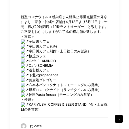
新型コロナウイルス感染症まん延防止等重点措置の発令
により、東京・沖縄の店舗は4月12日より5月11日までの
間、再び20時閉店（19時ラストオーダー）と致します。
ご不便をおかけしますがご了承の程お願い致します。
＜東京＞
宇田川カフェ
宇田川カフェsuite
宇田川カフェ別館（土日祝日のみ営業）
桜丘カフェ
Cafe FLAMINGO
Cafe BOHEMIA
道玄坂カフェ
下北沢propaganda
蕎麦処グレゴリー
六本木バンコクナイト（モーニングのみ営業）
銀座バンコクナイト（ランチタイムのみ営業）
神田Pasta fresca（モーニングのみ営業）
＜沖縄＞
KARIYUSHI COFFEE & BEER STAND（金・土日祝
日のみ営業）
に cafe