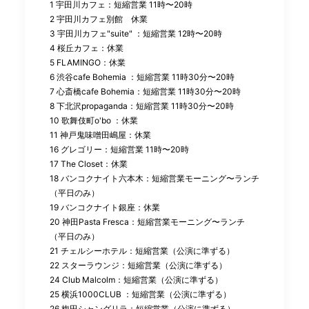
1 宇田川カフェ：短縮営業 11時〜20時
2 宇田川カフェ別館 休業
3 宇田川カフェ"suite" ：短縮営業 12時〜20時
4 桜丘カフェ：休業
5 FLAMINGO：休業
6 渋谷cafe Bohemia ：短縮営業 11時30分〜20時
7 心斎橋cafe Bohemia：短縮営業 11時30分〜20時
8 下北沢propaganda：短縮営業 11時30分〜20時
10 歌舞伎町o'bo ：休業
11 神戸鬼味噌田嶋屋：休業
16 グレゴリー：短縮営業 11時〜20時
17 The Closet：休業
18 バンコクナイト六本木：短縮営業モーニング〜ランチ
（平日のみ）
19 バンコクナイト銀座：休業
20 神田Pasta Fresca：短縮営業モーニング〜ランチ
（平日のみ）
21 チェルシーホテル：短縮営業（公演に準ずる）
22 スターラウンジ：短縮営業（公演に準ずる）
24 Club Malcolm：短縮営業（公演に準ずる）
25 横浜1000CLUB ：短縮営業（公演に準ずる）
26 梅田シャングリラ：短縮営業（公演に準ずる）