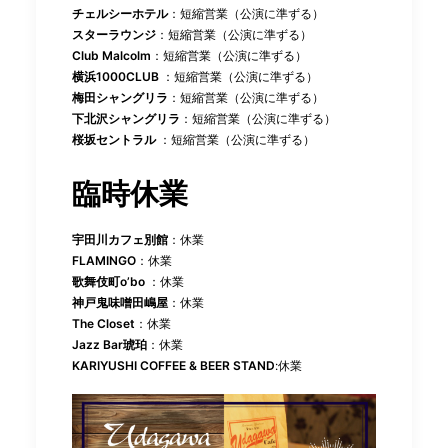
チェルシーホテル
：短縮営業（公演に準ずる）
スターラウンジ
：短縮営業（公演に準ずる）
Club Malcolm
：短縮営業（公演に準ずる）
横浜1000CLUB
：短縮営業（公演に準ずる）
梅田シャングリラ
：短縮営業（公演に準ずる）
下北沢シャングリラ
：短縮営業（公演に準ずる）
桜坂セントラル
：短縮営業（公演に準ずる）
臨時休業
宇田川カフェ別館
：休業
FLAMINGO
：休業
歌舞伎町o’bo
：休業
神戸鬼味噌田嶋屋
：休業
The Closet
：休業
Jazz Bar琥珀
：休業
KARIYUSHI COFFEE & BEER STAND
:休業