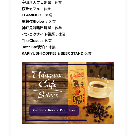
宇田川カフェ別館
：休業
桜丘カフェ
：休業
FLAMINGO
：休業
歌舞伎町o’bo
：休業
神戸鬼味噌田嶋屋
：休業
バンコクナイト銀座
：休業
The Closet
：休業
Jazz Bar琥珀
：休業
KARIYUSHI COFFEE & BEER STAND
:休業