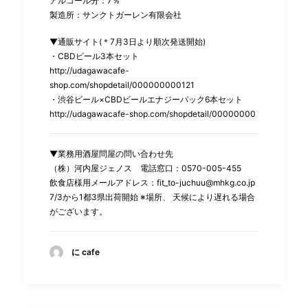
アルコール分：7％
製造所：サンクトガーレン有限会社
▼通販サイト(＊7月3日より順次発送開始)
・CBDビール3本セット
http://udagawacafe-
shop.com/shopdetail/000000000121
・渋谷ビール×CBDビールエナジーパック6本セット
http://udagawacafe-shop.com/shopdetail/00000000
▼業務用酒屋問屋の問い合わせ先
（株）河内屋ジェノス 電話窓口：0570-005-455
飲食店様用メールアドレス：fit_to-juchuu@mhkg.co.jp
7/3から1都3県出荷開始 ※場所、 天候により遅れる場合
がございます。
に cafe