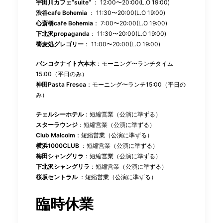
宇田川カフェ”suite”
： 12:00〜20:00(L.O 19:00)
渋谷cafe Bohemia
： 11:30〜20:00(L.O 19:00)
心斎橋cafe Bohemia
： 7:00〜20:00(L.O 19:00)
下北沢propaganda
： 11:30〜20:00(L.O 19:00)
蕎麦処グレゴリー
： 11:00〜20:00(L.O 19:00)
バンコクナイト六本木
：モーニング〜ランチタイム
15:00（平日のみ）
神田Pasta Fresca
：モーニング〜ランチ15:00（平日の
み）
チェルシーホテル
：短縮営業（公演に準ずる）
スターラウンジ
：短縮営業（公演に準ずる）
Club Malcolm
：短縮営業（公演に準ずる）
横浜1000CLUB
：短縮営業（公演に準ずる）
梅田シャングリラ
：短縮営業（公演に準ずる）
下北沢シャングリラ
：短縮営業（公演に準ずる）
桜坂セントラル
：短縮営業（公演に準ずる）
臨時休業