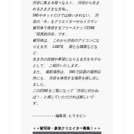
渋谷に集まる様々な人々、 渋谷から生ま
れるさまざまな文化…。 
SNSやネットだけでは拾いきれない、 渋
谷の「今」をクリエイターやカメラマン
被写体で表現するフリースナップZINE
「現実的渋谷」です。 
被写体は、 これから渋谷のアイコンにな
りえる方、 LGBTQ、 新たな職業などな
ど、 
生き方の目標や希望になりえる方をモデル
として、 ご紹介いたします。 
また、 撮影場所は、 SNSで話題の場所以
外にも、 渋谷を体現する場所を探し出し
ました。 
このZINEをご覧になって「渋谷に行かね
ば！」と感じていただければ嬉しいで
す。 
-----------編集長 ヒラタビン
＜＜被写体・参加クリエイター募集！＞＞