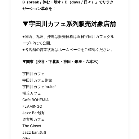
B（break / 休む・壊す）D（days / 日々）」でリラク
ゼーション革命を！
▼宇田川カフェ系列販売対象店舗
※関西、九州、沖縄は販売日程は近日宇田川カフェグル
ープHPにて公開。
※各店舗の営業状況はホームページをご確認ください。
▼関東（渋谷・下北沢・神田・銀座・六本木）
宇田川カフェ
宇田川カフェ別館
宇田川カフェ"suite"
桜丘カフェ
Cafe BOHEMIA
FLAMINGO
Jazz Bar琥珀
道玄坂カフェ
The Closet
Jazz bar 琥珀
O'bo