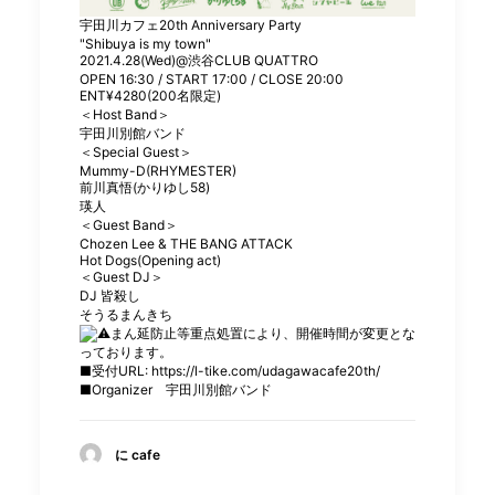
宇田川カフェ20th Anniversary Party
"Shibuya is my town"
2021.4.28(Wed)@渋谷CLUB QUATTRO
OPEN 16:30 / START 17:00 / CLOSE 20:00
ENT¥4280(200名限定)
＜Host Band＞
宇田川別館バンド
＜Special Guest＞
Mummy-D(RHYMESTER)
前川真悟(かりゆし58)
瑛人
＜Guest Band＞
Chozen Lee & THE BANG ATTACK
Hot Dogs(Opening act)
＜Guest DJ＞
DJ 皆殺し
そうるまんきち
まん延防止等重点処置により、開催時間が変更とな
っております。
■受付URL:
https://l-tike.com/udagawacafe20th/
■Organizer
宇田川別館バンド
に cafe